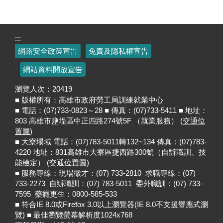
:::
網路安全政策宣告
免責及隱私權宣告
網站資料開放宣告
瀏覽人次：
20419
■ 版權所有：高雄市政府勞工局訓練就業中心
■ 電話：(07)733-0823～28 ■ 傳真：(07)733-5411 ■ 地址：
803 高雄市鹽埕區中正四路274號5F （就業服務） (
交通位
置圖
)
■ 大寮場域 電話：(07)783-5011轉132~134 傳真：(07)783-
4220 地址：831高雄市大寮區捷西路300號（自辦職訓、技
能檢定） (
交通位置圖
)
■ 服務專線：現場徵才：(07) 733-2810 求職專線：(07)
733-2273 自辦職訓：(07) 783-5011 委外職訓：(07) 733-
7595 藥癮更生：0800-585-533
■ 符合IE 8.0或Firefox 3.0以上瀏覽器(IE 8.0不支援響應式瀏
覽) ■ 最佳瀏覽螢幕解析度1024x768