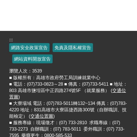
:::
網路安全政策宣告
免責及隱私權宣告
網站資料開放宣告
瀏覽人次：
3539
■ 版權所有：高雄市政府勞工局訓練就業中心
■ 電話：(07)733-0823～28 ■ 傳真：(07)733-5411 ■ 地址：
803 高雄市鹽埕區中正四路274號5F （就業服務） (
交通位
置圖
)
■ 大寮場域 電話：(07)783-5011轉132~134 傳真：(07)783-
4220 地址：831高雄市大寮區捷西路300號（自辦職訓、技
能檢定） (
交通位置圖
)
■ 服務專線：現場徵才：(07) 733-2810 求職專線：(07)
733-2273 自辦職訓：(07) 783-5011 委外職訓：(07) 733-
7595 藥癮更生：0800-585-533