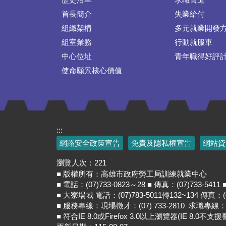
首長簡介
失業給付
組織架構
多元就業開發
組室業務
行動就服車
中心位址
青年職得好評
使命願景核心價值
:::
網路安全政策宣告
免責及隱私權宣告
網站資
瀏覽人次：
221
■ 版權所有：高雄市政府勞工局訓練就業中心
■ 電話：(07)733-0823～28 ■ 傳真：(07)733
■ 大寮場域 電話：(07)783-5011轉132~134 
■ 服務專線：現場徵才：(07) 733-2810 求職專線：(07)
■ 符合IE 8.0或Firefox 3.0以上瀏覽器(IE 8.