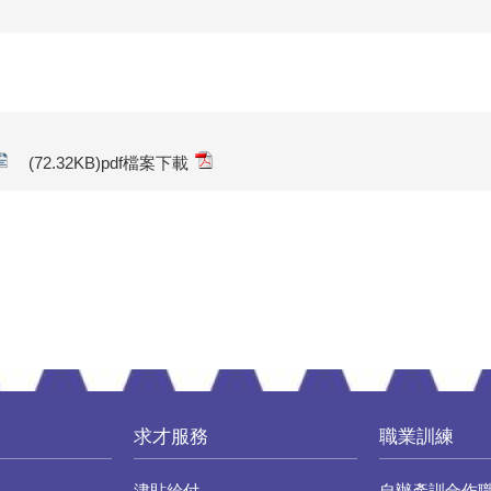
(72.32KB)pdf檔案下載
求才服務
職業訓練
津貼給付
自辦產訓合作