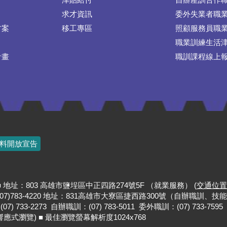
求才資訊
委外失業者職
方案
移工專區
照顧服務員職
職業訓練生活
計畫
職訓課程線上
料開放宣告
-5411 ■ 地址：803 高雄市鹽埕區中正四路274號5F （就業服務） (
交通位置
傳真：(07)783-4220 地址：831高雄市大寮區捷西路300號（自辦職訓、技
 733-2273 自辦職訓：(07) 783-5011 委外職訓：(07) 733-7595
0不支援響應式瀏覽) ■ 最佳瀏覽螢幕解析度1024x768