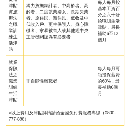
每人每月按
津貼
獨力負擔家計者、中高齡者、高
基本工資百
實施
齡者、二度就業婦女、長期失業
分之六十發
辦法
者、原住民、新住民、低收及中
給職訓生活
之職
低收入戶、更生保護人、身心障
津貼，最長
業訓
礙者、家暴被害人或其他經中央
補助6至12
練生
主管機關認為有必要者
個月
活津
貼
就業
保險
每人每月可
法之
領投保薪資
職業
非自願性離職者
的60%，最
訓練
長補助6個
生活
月
津貼
※以上費用及津貼詳情請洽全國免付費服務專線（0800-
777-888）