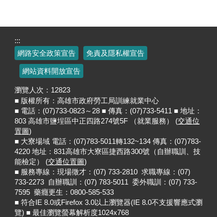
:::
網路安全政策宣告
免責及隱私權宣告
網站資料開放宣告
瀏覽人次：
12823
■ 版權所有：高雄市政府勞工局訓練就業中心
■ 電話：(07)733-0823～28 ■ 傳真：(07)733-5411 ■ 地址：
803 高雄市鹽埕區中正四路274號5F （就業服務） (
交通位
置圖
)
■ 大寮場域 電話：(07)783-5011轉132~134 傳真：(07)783-
4220 地址：831高雄市大寮區捷西路300號（自辦職訓、技
能檢定） (
交通位置圖
)
■ 服務專線：現場徵才：(07) 733-2810 求職專線：(07)
733-2273 自辦職訓：(07) 783-5011 委外職訓：(07) 733-
7595 藥癮更生：0800-585-533
■ 符合IE 8.0或Firefox 3.0以上瀏覽器(IE 8.0不支援響應式瀏
覽) ■ 最佳瀏覽螢幕解析度1024x768