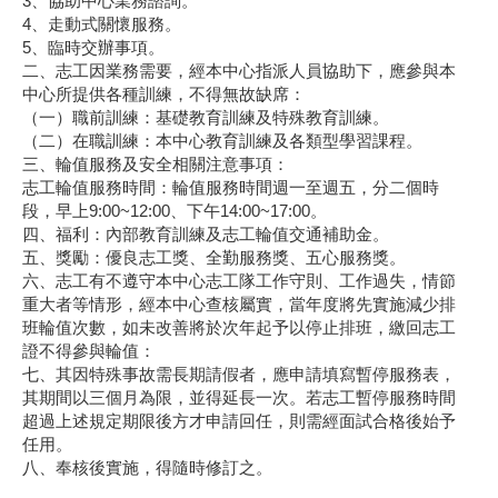
3、協助中心業務諮詢。
4、走動式關懷服務。
5、臨時交辦事項。
二、志工因業務需要，經本中心指派人員協助下，應參與本
中心所提供各種訓練，不得無故缺席：
（一）職前訓練：基礎教育訓練及特殊教育訓練。
（二）在職訓練：本中心教育訓練及各類型學習課程。
三、輪值服務及安全相關注意事項：
志工輪值服務時間：輪值服務時間週一至週五，分二個時
段，早上9:00~12:00、下午14:00~17:00。
四、福利：內部教育訓練及志工輪值交通補助金。
五、獎勵：優良志工獎、全勤服務獎、五心服務獎。
六、志工有不遵守本中心志工隊工作守則、工作過失，情節
重大者等情形，經本中心查核屬實，當年度將先實施減少排
班輪值次數，如未改善將於次年起予以停止排班，繳回志工
證不得參與輪值：
七、其因特殊事故需長期請假者，應申請填寫暫停服務表，
其期間以三個月為限，並得延長一次。若志工暫停服務時間
超過上述規定期限後方才申請回任，則需經面試合格後始予
任用。
八、奉核後實施，得隨時修訂之。